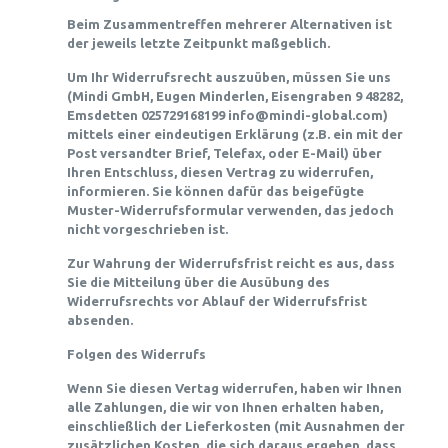
Beim Zusammentreffen mehrerer Alternativen ist
der jeweils letzte Zeitpunkt maßgeblich.
Um Ihr Widerrufsrecht auszuüben, müssen Sie uns
(Mindi GmbH, Eugen Minderlen, Eisengraben 9 48282,
Emsdetten 025729168199 info@mindi-global.com)
mittels einer eindeutigen Erklärung (z.B. ein mit der
Post versandter Brief, Telefax, oder E-Mail) über
Ihren Entschluss, diesen Vertrag zu widerrufen,
informieren. Sie können dafür das beigefügte
Muster-Widerrufsformular verwenden, das jedoch
nicht vorgeschrieben ist.
Zur Wahrung der Widerrufsfrist reicht es aus, dass
Sie die Mitteilung über die Ausübung des
Widerrufsrechts vor Ablauf der Widerrufsfrist
absenden.
Folgen des Widerrufs
Wenn Sie diesen Vertag widerrufen, haben wir Ihnen
alle Zahlungen, die wir von Ihnen erhalten haben,
einschließlich der Lieferkosten (mit Ausnahmen der
zusätzlichen Kosten, die sich daraus ergeben, dass