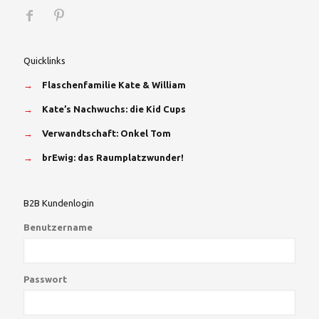
Quicklinks
→
Flaschenfamilie Kate & William
→
Kate’s Nachwuchs: die Kid Cups
→
Verwandtschaft: Onkel Tom
→
brEwig: das Raumplatzwunder!
B2B Kundenlogin
Benutzername
Passwort