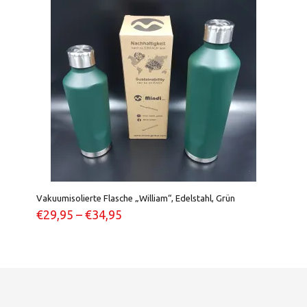
Vakuumisolierte Flasche „William“, Edelstahl, Grün
€
29,95
–
€
34,95