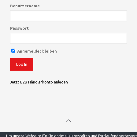
Benutzername
Passwort
Angemeldet bleiben
Jetzt B2B Händlerkonto anlegen
© 2023 Mindi GmbH. All Rights Reserved.
Um unsere Webseite für Sie optimal zu gestalten und fortlaufend verbesser