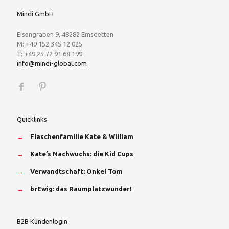
Mindi GmbH
Eisengraben 9, 48282 Emsdetten
M: +49 152 345 12 025
T: +49 25 72 91 68 199
info@mindi-global.com
Quicklinks
→
Flaschenfamilie Kate & William
→
Kate’s Nachwuchs: die Kid Cups
→
Verwandtschaft: Onkel Tom
→
brEwig: das Raumplatzwunder!
B2B Kundenlogin