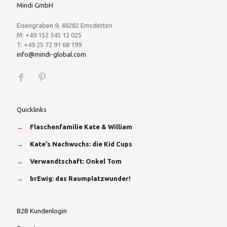
Mindi GmbH
Eisengraben 9, 48282 Emsdetten
M: +49 152 345 12 025
T: +49 25 72 91 68 199
info@mindi-global.com
Quicklinks
→
Flaschenfamilie Kate & William
→
Kate’s Nachwuchs: die Kid Cups
→
Verwandtschaft: Onkel Tom
→
brEwig: das Raumplatzwunder!
B2B Kundenlogin