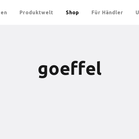
men
Produktwelt
Shop
Für Händler
U
goeffel