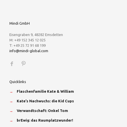
Mindi GmbH
Eisengraben 9, 48282 Emsdetten
M: +49 152 345 12 025
T: +49 25 72 91 68 199
info@mindi-global.com
Quicklinks
→
Flaschenfamilie Kate & William
→
Kate’s Nachwuchs: die Kid Cups
→
Verwandtschaft: Onkel Tom
→
brEwig: das Raumplatzwunder!