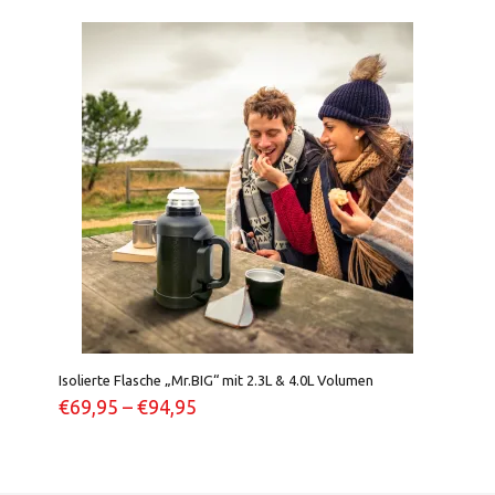
Isolierte Flasche „Mr.BIG“ mit 2.3L & 4.0L Volumen
€
69,95
–
€
94,95