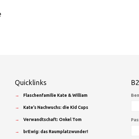
e
Quicklinks
B2
→
Flaschenfamilie Kate & William
Ben
→
Kate’s Nachwuchs: die Kid Cups
→
Verwandtschaft: Onkel Tom
Pas
→
brEwig: das Raumplatzwunder!