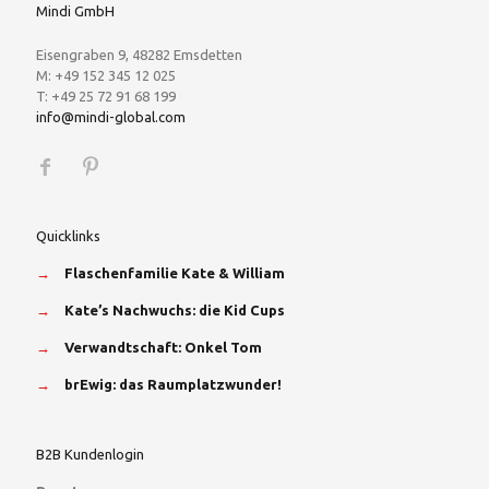
Mindi GmbH
Eisengraben 9, 48282 Emsdetten
M: +49 152 345 12 025
T: +49 25 72 91 68 199
info@mindi-global.com
Quicklinks
→
Flaschenfamilie Kate & William
→
Kate’s Nachwuchs: die Kid Cups
→
Verwandtschaft: Onkel Tom
→
brEwig: das Raumplatzwunder!
B2B Kundenlogin