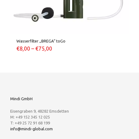
Wasserfilter „BREGA“ toGo
€
8,00
–
€
75,00
Mindi GmbH
Eisengraben 9, 48282 Emsdetten
M: +49 152 345 12 025
T: +49 25 72 91 68 199
info@mindi-global.com