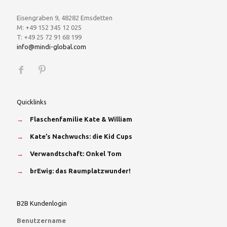
Eisengraben 9, 48282 Emsdetten
M: +49 152 345 12 025
T: +49 25 72 91 68 199
info@mindi-global.com
Quicklinks
→
Flaschenfamilie Kate & William
→
Kate’s Nachwuchs: die Kid Cups
→
Verwandtschaft: Onkel Tom
→
brEwig: das Raumplatzwunder!
B2B Kundenlogin
Benutzername