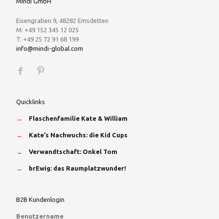
Mindi GmbH
Eisengraben 9, 48282 Emsdetten
M: +49 152 345 12 025
T: +49 25 72 91 68 199
info@mindi-global.com
Quicklinks
→
Flaschenfamilie Kate & William
→
Kate’s Nachwuchs: die Kid Cups
→
Verwandtschaft: Onkel Tom
→
brEwig: das Raumplatzwunder!
B2B Kundenlogin
Benutzername