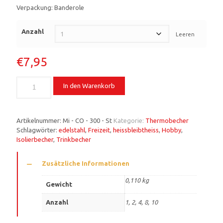
Verpackung: Banderole
Anzahl
Leeren
€
7,95
In den Warenkorb
Artikelnummer:
Mi - CO - 300 - St
Kategorie:
Thermobecher
Schlagwörter:
edelstahl
,
Freizeit
,
heissbleibtheiss
,
Hobby
,
Isolierbecher
,
Trinkbecher
Zusätzliche Informationen
0,110 kg
Gewicht
Anzahl
1, 2, 4, 8, 10