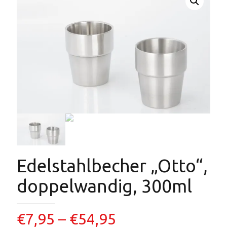
Edelstahlbecher „Otto“,
doppelwandig, 300ml
€
7,95
–
€
54,95