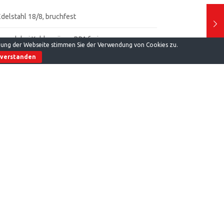
Edelstahl 18/8, bruchfest
, auch bei Kohlensäure, BPA frei
tzung der Webseite stimmen Sie der Verwendung von Cookies zu.
nverstanden
, hält bis zu 12h heiß, 18h kalt
ge Tube Box
mm x 81mm x 76mm / / unten: D71 / ca. 300g
mm x 89mm x 84mm / unten: D75 / ca. 435g
orie:
Unkategorisiert