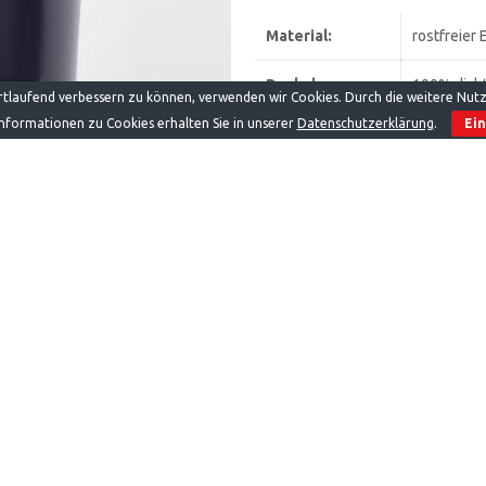
Material:
rostfreier 
Deckel:
100% dicht
ortlaufend verbessern zu können, verwenden wir Cookies. Durch die weitere Nu
nformationen zu Cookies erhalten Sie in unserer
Datenschutzerklärung
.
Ei
Isolierart:
Hochvakuum
Verpackung:
hochwerti
Maße/Gewicht:
500ml
236
750ml
288
Größe
In den Warenkorb
Artikelnummer:
Mi - BW - Bk
Kateg