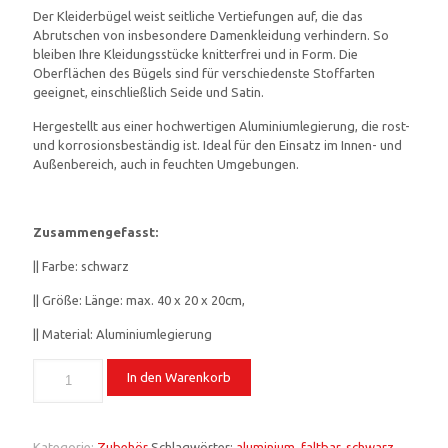
Der Kleiderbügel weist seitliche Vertiefungen auf, die das
Abrutschen von insbesondere Damenkleidung verhindern. So
bleiben Ihre Kleidungsstücke knitterfrei und in Form. Die
Oberflächen des Bügels sind für verschiedenste Stoffarten
geeignet, einschließlich Seide und Satin.
Hergestellt aus einer hochwertigen Aluminiumlegierung, die rost-
und korrosionsbeständig ist. Ideal für den Einsatz im Innen- und
Außenbereich, auch in feuchten Umgebungen.
Zusammengefasst:
|| Farbe: schwarz
|| Größe: Länge: max. 40 x 20 x 20cm,
|| Material: Aluminiumlegierung
In den Warenkorb
Kategorie:
Zubehör
Schlagwörter:
aluminium
,
faltbar
,
schwarz