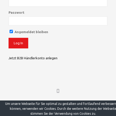
Passwort
Angemeldet bleiben
Jetzt B2B Händlerkonto anlegen
© 2023 Mindi GmbH. All Rights Reserved.
Um unsere Webseite für Sie optimal zu gestalten und fortlaufend verbesser
Website & Consulting by
Bernard Zitzer
&
Alceto Design +
können, verwenden wir Cookies. Durch die weitere Nutzung der Webseit
Marketing
stimmen Sie der Verwendung von Cookies zu.