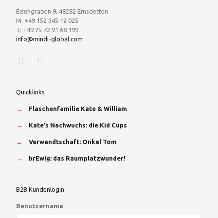
Eisengraben 9, 48282 Emsdetten
M: +49 152 345 12 025
T: +49 25 72 91 68 199
info@mindi-global.com
Quicklinks
→
Flaschenfamilie Kate & William
→
Kate’s Nachwuchs: die Kid Cups
→
Verwandtschaft: Onkel Tom
→
brEwig: das Raumplatzwunder!
B2B Kundenlogin
Benutzername