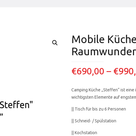
Mobile Küche 
Raumwunde
€
690,00
–
€
990
Camping Küche „Steffen“ ist eine 
wichtigsten Elemente auf engstem
|| Tisch für bis zu 6 Personen
|| Schneid- / Spülstation
|| Kochstation