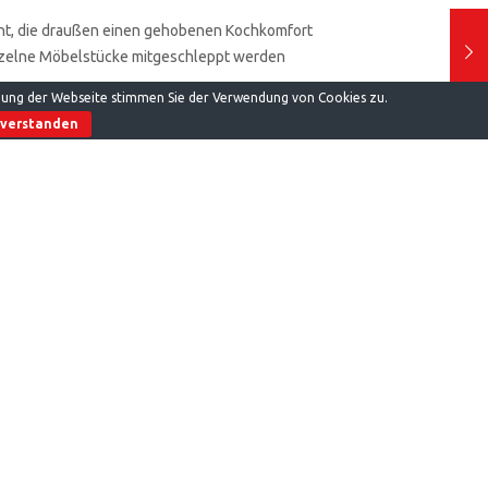
acht, die draußen einen gehobenen Kochkomfort
nzelne Möbelstücke mitgeschleppt werden
tzung der Webseite stimmen Sie der Verwendung von Cookies zu.
nverstanden
zelt, Angler, Jäger, Festivals und allgemein
ng begeistern.
 das lediglich Maße ähnlich einer Eurobox, 64 x
Rollen ausgestattet und kann somit auch über
de) gezogen werden. Die Tischoberflächen sind mit
ht in hochwertiger Holzoptik versehen, in der Mitte
ch dem die einzelnen Küchenelemente ausgezogen
aum für Töpfe, Pfannen oder Lebensmittel. Stabile
ein gutes Sicherheitsgefühl, dass nichts umkippt.
inhaltet neben der Küche noch folgendes