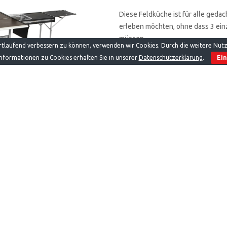
Diese Feldküche ist für alle ged
erleben möchten, ohne dass 3 ei
müssen.
ortlaufend verbessern zu können, verwenden wir Cookies. Durch die weitere Nu
nformationen zu Cookies erhalten Sie in unserer
Datenschutzerklärung
.
Ei
Insbesondere für Camper mit Vor
alle, die sich für Outdoorcooki
Im zusammengebauten Zustand sind
34 x 39cm. Die Küchenbox ist mit 
längere Strecken ( Festival Gelän
einer UV resistenten Laminatschic
ist ein Fach für Besteck &Co. Na
sind, gibt es noch viel mehr Staur
Auflagen = Tischbeine sorgen für 
„Steffen“ Küchenset Advanced be