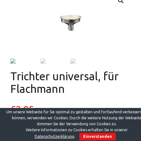
Trichter universal, für
Flachmann
€
2,95
Um unsere Webseite für Sie optimal zu gestalten und fortlaufend verbesser
können, verwenden wir Cookies. Durch die weitere Nutzung der Webseit
stimmen Sie der Verwendung von Cookies zu.
Der Trichter erlaubt zügiges und sauberes Befüllen von
Weitere Informationen zu Cookies erhalten Sie in unserer
Flachmännern (nicht nur die von Mindi ;-)) und anderen Behältern
Datenschutzerklärung
.
Einverstanden
mit geringem Halsdurchmesser..